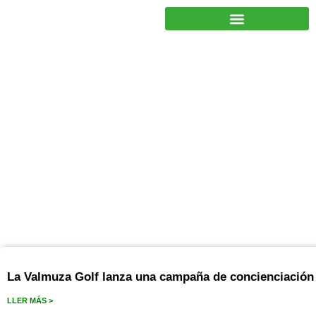
JUNTOS PODEMOS HACER MÁS
julio 15, 2024
La Valmuza Golf lanza una campaña de concienciación 
LLER MÁS >