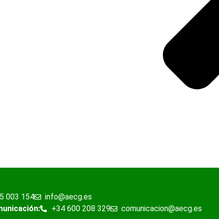
5 003 154
info@aecg.es
municación:
+34 600 208 329
comunicacion@aecg.es