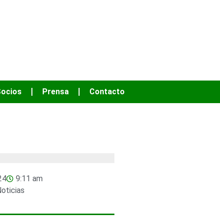
OS HACER MÁS
ocios
Prensa
Contacto
24
9:11 am
oticias