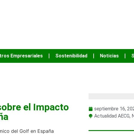
JUNTOS PODEM
tros Empresariales
Sostenibilidad
Noticias
S
ualidad AECG
,
Noticias
sobre el Impacto
septiembre 16, 20
ña
Actualidad AECG
,
N