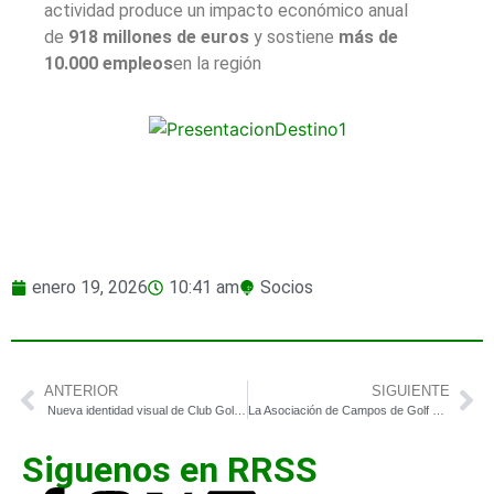
actividad produce un impacto económico anual
de
918 millones de euros
y sostiene
más de
10.000 empleos
en la región
enero 19, 2026
10:41 am
Socios
ANTERIOR
SIGUIENTE
Nueva identidad visual de Club Golf d’Aro: una evolución de marca alineada con el presente y el futuro
La Asociación de Campos de Golf de Castilla y León presenta en FITUR la iniciativa “Castilla y León – Destino Golf”
Siguenos en RRSS