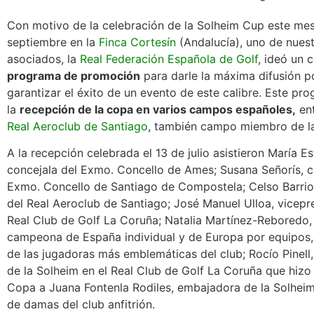
Con motivo de la celebración de la Solheim Cup este me
septiembre en la
Finca Cortesín
(Andalucía), uno de nues
asociados, la
Real Federación Española de Golf
, ideó un 
programa de promoción
para darle la máxima difusión p
garantizar el éxito de un evento de este calibre. Este pr
la
recepción de la copa en varios campos españoles,
ent
Real
Aeroclub de Santiago
, también campo miembro de l
A la recepción celebrada el 13 de julio asistieron María E
concejala del Exmo. Concello de Ames; Susana Señorís, c
Exmo. Concello de Santiago de Compostela; Celso Barrio
del Real Aeroclub de Santiago; José Manuel Ulloa, vicepr
Real Club de Golf La Coruña; Natalia Martínez-Reboredo,
campeona de España individual y de Europa por equipos,
de las jugadoras más emblemáticas del club; Rocío Pinel
de la Solheim en el Real Club de Golf La Coruña que hizo
Copa a Juana Fontenla Rodiles, embajadora de la Solhei
de damas del club anfitrión.