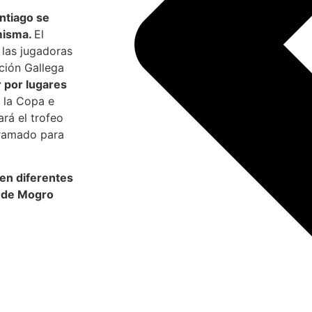
antiago se
 misma.
El
 las jugadoras
ción Gallega
r por lugares
la Copa e
ará el trofeo
gramado para
 en diferentes
a de Mogro