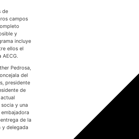
s de
tros campos
completo
osible y
ograma incluye
re ellos el
a AECG.
sther Pedrosa,
oncejala del
s, presidente
esidente de
 actual
 socia y una
l, embajadora
 entrega de la
m y delegada