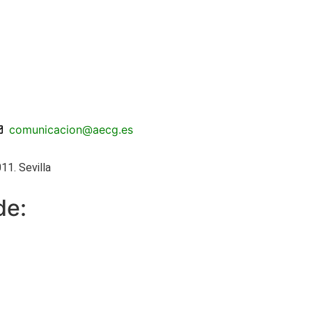
comunicacion@aecg.es
11. Sevilla
de: