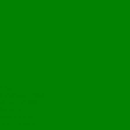
AECG
Bienvenida del Presidente
¿Qué es la AECG?
Objetivos
Junta Directiva
¿Cómo asociarse?