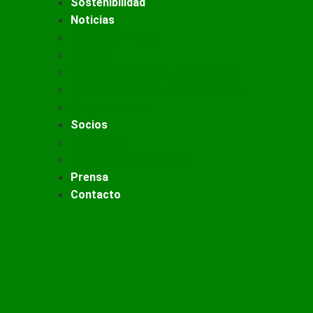
Sostenibilidad
Noticias
Actualidad AECG
Socios
Colaboradores y patrocinadores
Fondos Europeos y subvenciones
Otras noticias
Socios
Asociados
Entrevistas presidentes
Prensa
Contacto