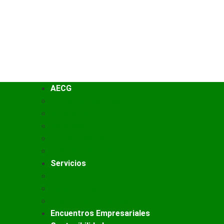
JUNTOS PODEM
AECG
Bienvenida del Presidente
¿Qué es la AECG?
Objetivos
Junta Directiva
¿Cómo asociarse?
Servicios
Convenios de colaboración
Asesoría legal
Régimen y normativa
Encuentros Empresariales