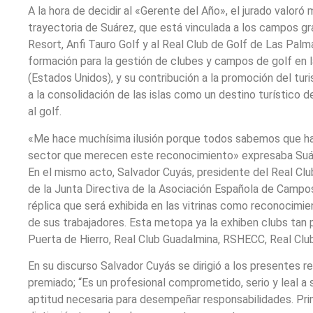
A la hora de decidir al «Gerente del Año», el jurado valoró
trayectoria de Suárez, que está vinculada a los campos gr
Resort, Anfi Tauro Golf y al Real Club de Golf de Las Pal
formación para la gestión de clubes y campos de golf en
(Estados Unidos), y su contribución a la promoción del turi
a la consolidación de las islas como un destino turístico d
al golf.
«Me hace muchísima ilusión porque todos sabemos que h
sector que merecen este reconocimiento» expresaba Suáre
En el mismo acto, Salvador Cuyás, presidente del Real Cl
de la Junta Directiva de la Asociación Española de Campo
réplica que será exhibida en las vitrinas como reconocimie
de sus trabajadores. Esta metopa ya la exhiben clubs tan 
Puerta de Hierro, Real Club Guadalmina, RSHECC, Real Club
En su discurso Salvador Cuyás se dirigió a los presentes r
premiado; “Es un profesional comprometido, serio y leal a 
aptitud necesaria para desempeñar responsabilidades. Pri