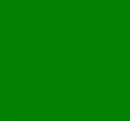
Servicios
Convenios de colaboración
Asesoría legal
Régimen y normativa
Encuentros Empresariales
Sostenibilidad
Noticias
Actualidad AECG
Socios
Colaboradores y patrocinadores
Fondos Europeos y subvenciones
Otras noticias
Socios
Asociados
Entrevistas presidentes
Prensa
Contacto