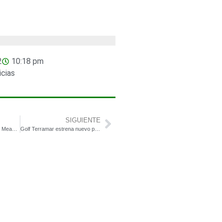
2
10:18 pm
icias
SIGUIENTE
Nuestro campo asociado Meaztegi Golf, un diseño público de Severiano Ballesteros
Golf Terramar estrena nuevo parque de maquinaria Toro distribuido por Riversa