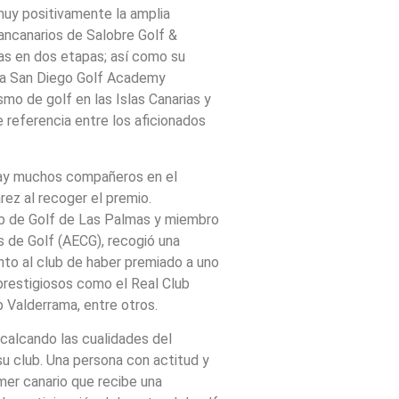
 muy positivamente la amplia
ancanarios de Salobre Golf &
mas en dos etapas; así como su
 la San Diego Golf Academy
smo de golf en las Islas Canarias y
e referencia entre los aficionados
ay muchos compañeros en el
z al recoger el premio.
ub de Golf de Las Palmas y miembro
s de Golf (AECG), recogió una
nto al club de haber premiado a uno
prestigiosos como el Real Club
 Valderrama, entre otros.
ecalcando las cualidades del
su club. Una persona con actitud y
mer canario que recibe una