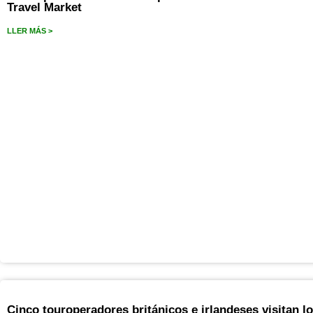
Travel Market
LLER MÁS >
Cinco touroperadores británicos e irlandeses visitan l