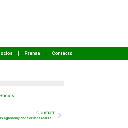
OS HACER MÁS
ocios
Prensa
Contacto
Socios
SIGUIENTE
Turfgrass Agronomy and Services realiza el diseño del nuevo sistema de riego en el Campo 2 del Real Club de Golf La Moraleja