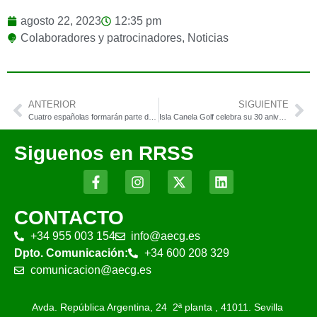
agosto 22, 2023
12:35 pm
Colaboradores y patrocinadores
,
Noticias
ANTERIOR
SIGUIENTE
Cuatro españolas formarán parte del equipo europeo de la PING Junior Solheim Cup 2023
Isla Canela Golf celebra su 30 aniversario con un verano lleno de eventos y novedades
Siguenos en RRSS
CONTACTO
+34 955 003 154
info@aecg.es
Dpto. Comunicación:
+34 600 208 329
comunicacion@aecg.es
Avda. República Argentina, 24 2ª planta ,
41011. Sevilla