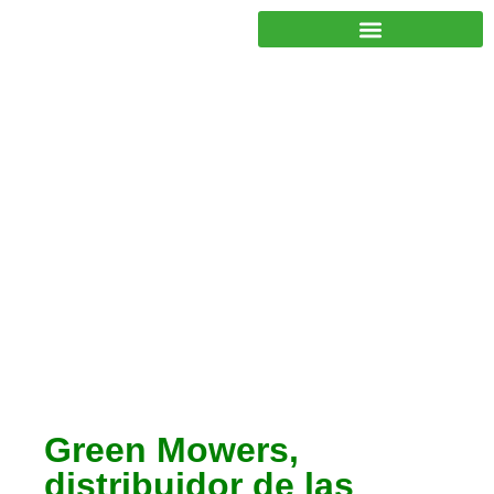
JUNTOS PODEMOS HACER MÁS
Colaboradores y
patrocinadores
,
Noticias
Green Mowers,
distribuidor de las