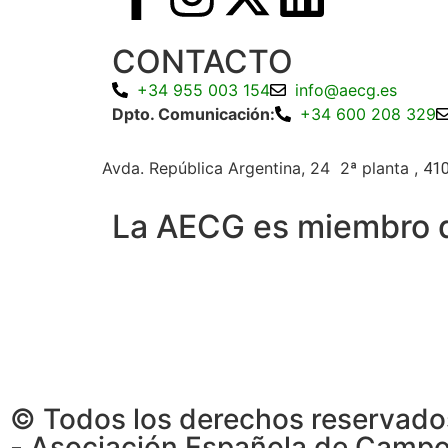
CONTACTO
+34 955 003 154
info@aecg.es
Dpto. Comunicación:
+34 600 208 329
Avda. República Argentina, 24 2ª planta ,
410
La AECG es miembro 
© Todos los derechos reservad
- Asociación Española de Camp