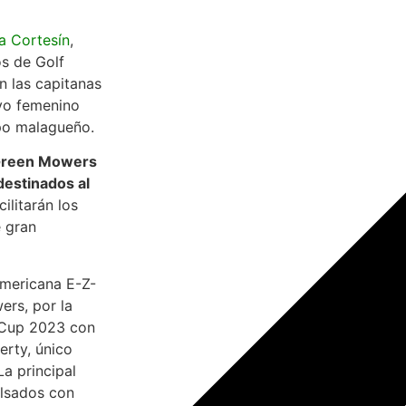
a Cortesín
,
s de Golf
n las capitanas
vo femenino
mpo malagueño.
 Green Mowers
destinados al
cilitarán los
e gran
americana E-Z-
ers, por la
m Cup 2023 con
erty, único
a principal
ulsados con