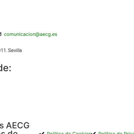
comunicacion@aecg.es
11. Sevilla
de:
os AECG
os de
Política de Cookies
Política de Pri