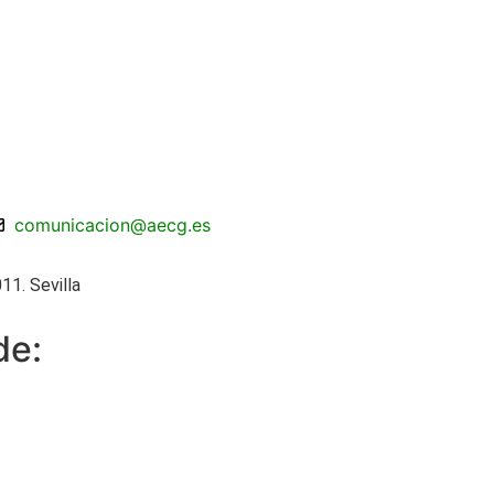
comunicacion@aecg.es
11. Sevilla
de: