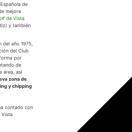
 Española de
de mejora
lf de Vista
diz) y también
n del año 1975,
cción del Club
eforma por
entando de
 área, así
eva zona de
ing y chipping
ha contado con
 Vista