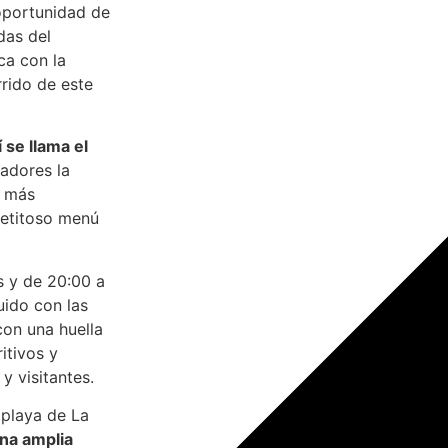
oportunidad de
das del
ca con la
rrido de este
 se llama el
gadores la
s más
petitoso menú
s y de 20:00 a
uido con las
con una huella
itivos y
 y visitantes.
 playa de La
una amplia