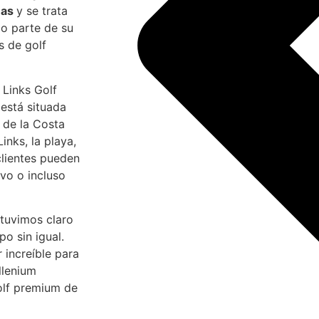
nas
y se trata
mo parte de su
s de golf
 Links Golf
está situada
 de la Costa
nks, la playa,
clientes pueden
ivo o incluso
tuvimos claro
o sin igual.
 increíble para
llenium
olf premium de