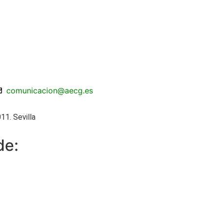
comunicacion@aecg.es
11. Sevilla
de: