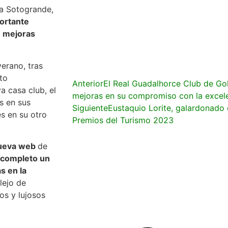
 a Sotogrande,
portante
e mejoras
erano, tras
to
Anterior
El Real Guadalhorce Club de Go
a casa club, el
mejoras en su compromiso con la excel
s en sus
Siguiente
Eustaquio Lorite, galardonado e
es en su otro
Premios del Turismo 2023
nueva web
de
 completo un
s en la
lejo de
os y lujosos