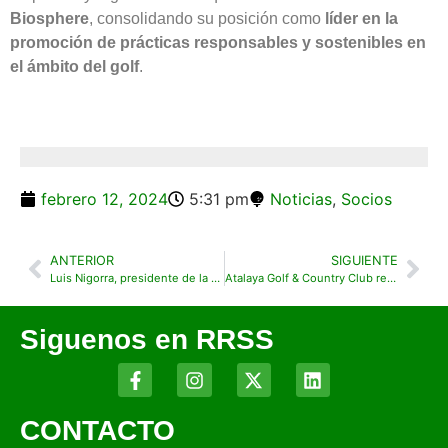
Biosphere
, consolidando su posición como
líder en la
promoción de prácticas responsables y sostenibles en
el ámbito del golf
.
febrero 12, 2024
5:31 pm
Noticias
,
Socios
ANTERIOR
SIGUIENTE
Luis Nigorra, presidente de la AECG: “La Asociación Española de Campos de Golf (AECG) consolida su proyecto”
Atalaya Golf & Country Club recibe el Sello de Certificación de Calidad Medioambiental
Siguenos en RRSS
CONTACTO