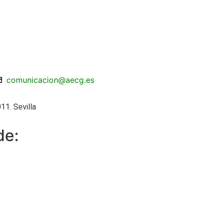
comunicacion@aecg.es
11. Sevilla
de: