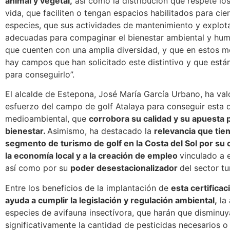
animal y vegetal,
así como la distribución que respete los
vida, que faciliten o tengan espacios habilitados para cie
especies, que sus actividades de mantenimiento y explot
adecuadas para compaginar el bienestar ambiental y hum
que cuenten con una amplia diversidad, y que en estos 
hay campos que han solicitado este distintivo y que está
para conseguirlo”.
El alcalde de Estepona, José María García Urbano, ha val
esfuerzo del campo de golf Atalaya para conseguir esta d
medioambiental, que
corrobora su calidad y su apuesta p
bienestar.
Asimismo, ha destacado la
relevancia que tien
segmento de turismo de golf en la Costa del Sol por su 
la economía local y a la creación de empleo
vinculado a e
así como por su
poder desestacionalizador
del sector tur
Entre los beneficios de la implantación de
esta certificac
ayuda a cumplir la legislación y regulación ambiental,
la 
especies de avifauna insectívora, que harán que disminuy
significativamente la cantidad de pesticidas necesarios o