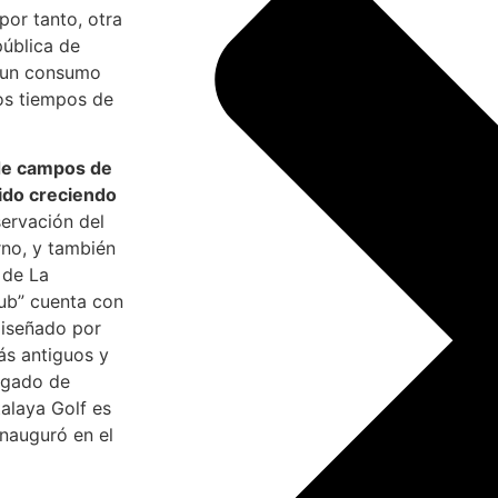
 por tanto, otra
pública de
a un consumo
tos tiempos de
de campos de
 ido creciendo
ervación del
rno, y también
 de La
lub” cuenta con
diseñado por
ás antiguos y
argado de
alaya Golf es
nauguró en el