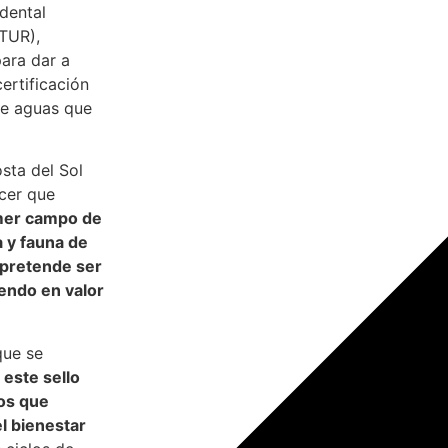
dental
ITUR),
ara dar a
ertificación
de aguas que
sta del Sol
cer que
mer campo de
a y fauna de
e pretende ser
iendo en valor
que se
e
este sello
pos que
l bienestar