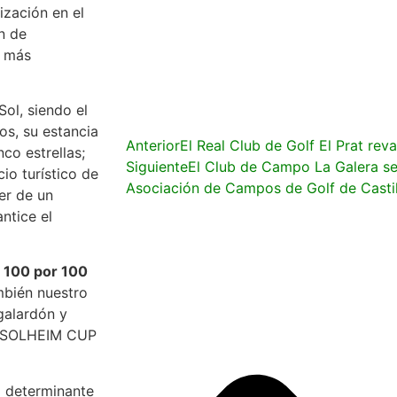
ización en el
n de
á más
Sol, siendo el
os, su estancia
Anterior
El Real Club de Golf El Prat reva
co estrellas;
Siguiente
El Club de Campo La Galera se
io turístico de
Asociación de Campos de Golf de Castil
er de un
ntice el
e 100 por 100
mbién nuestro
galardón y
la SOLHEIM CUP
a determinante