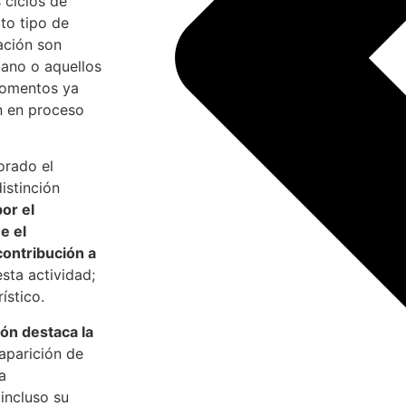
 ciclos de
rto tipo de
ación son
ano o aquellos
momentos ya
n en proceso
orado el
istinción
or el
e el
contribución a
sta actividad;
ístico.
ión destaca la
aparición de
a
 incluso su