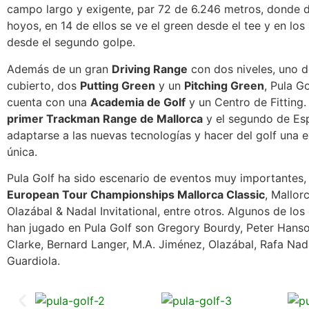
campo largo y exigente, par 72 de 6.246 metros, donde d
hoyos, en 14 de ellos se ve el green desde el tee y en los
desde el segundo golpe.
Además de un gran
Driving Range
con dos niveles, uno d
cubierto, dos
Putting Green
y un
Pitching Green
, Pula G
cuenta con una
Academia de Golf
y un Centro de Fitting.
primer Trackman Range de Mallorca
y el segundo de Es
adaptarse a las nuevas tecnologías y hacer del golf una 
única.
Pula Golf ha sido escenario de eventos muy importantes
European Tour Championships Mallorca Classic
, Mallor
Olazábal & Nadal Invitational, entre otros. Algunos de lo
han jugado en Pula Golf son Gregory Bourdy, Peter Hanso
Clarke, Bernard Langer, M.A. Jiménez, Olazábal, Rafa Nad
Guardiola.