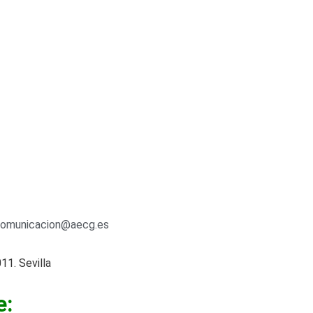
omunicacion@aecg.es
11. Sevilla
e: