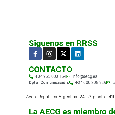
Siguenos en RRSS
CONTACTO
+34 955 003 154
info@aecg.es
Dpto. Comunicación:
+34 600 208 329
c
Avda. República Argentina, 24 2ª planta ,
410
La AECG es miembro d