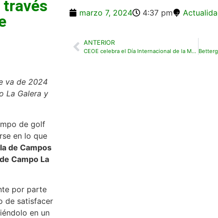
 través
marzo 7, 2024
4:37 pm
Actualid
e
ANTERIOR
CEOE celebra el Día Internacional de la Mujer
ue va de 2024
o La Galera y
ampo de golf
rse en lo que
ola de Campos
 de Campo La
te por parte
 de satisfacer
tiéndolo en un