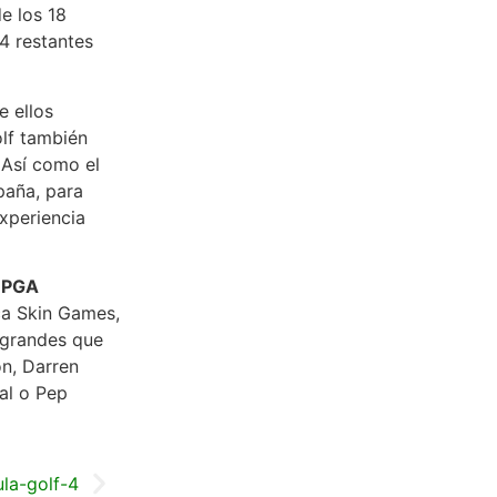
e los 18
 4 restantes
e ellos
olf también
 Así como el
paña, para
experiencia
,
PGA
ca Skin Games,
s grandes que
n, Darren
al o Pep