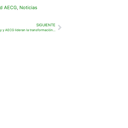
ad AECG
,
Noticias
SIGUIENTE
Bettergy y AECG lideran la transformación sostenible con un nuevo sistema de Certificados de Ahorro Energético en Campos de Golf