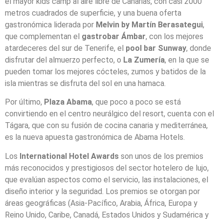
el mayor kids camp al aire libre de Canarias, con casi 2000
metros cuadrados de superficie, y una buena oferta
gastronómica liderada por
Melvin by Martín Berasategui
,
que complementan el
gastrobar Ámbar
, con los mejores
atardeceres del sur de Tenerife, el
pool bar Sunway
, donde
disfrutar del almuerzo perfecto, o
La Zumería
, en la que se
pueden tomar los mejores cócteles, zumos y batidos de la
isla mientras se disfruta del sol en una hamaca.
Por último,
Plaza Abama
, que poco a poco se está
convirtiendo en el centro neurálgico del resort, cuenta con el
Tágara, que con su fusión de cocina canaria y mediterránea,
es la nueva apuesta gastronómica de Abama Hotels.
Los
International Hotel Awards
son unos de los premios
más reconocidos y prestigiosos del sector hotelero de lujo,
que evalúan aspectos como el servicio, las instalaciones, el
diseño interior y la seguridad. Los premios se otorgan por
áreas geográficas (Asia-Pacífico, Arabia, África, Europa y
Reino Unido, Caribe, Canadá, Estados Unidos y Sudamérica y