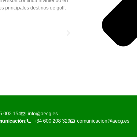
a Resort continúa invirtiendo en
s principales destinos de golf,
5 003 154
info@aecg.es
municación:
+34 600 208 329
comunicacion@aecg.es