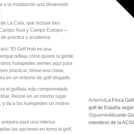
ta a la instalación una dimensión
.
 de La Cala, que incluye tres
 Campo Asia y Campo Europa—,
 de práctica y academia.
laró: “El Golf Hub es una
porque refleja cómo quiere la gente
uestros huéspedes vienen aquí para
en practicar, tomar una clase,
ra en un entorno de golf relajado.
para el golfista más comprometido
amiliar. Reúne en un mismo lugar
Anterior
La Finca Gol
ía, y da a los huéspedes un motivo
golf de España según
Siguiente
Alicante Go
e prepara para una intensa
miembros de la AC
iar las opciones en torno al golf,