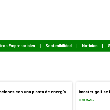
JUNTOS PODEM
tros Empresariales
Sostenibilidad
Noticias
S
febrero 27, 2023
laciones con una planta de energía
imaster.golf se
LLER MÁS >