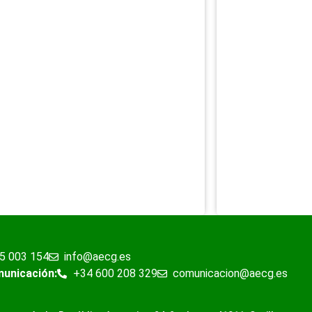
5 003 154
info@aecg.es
municación:
+34 600 208 329
comunicacion@aecg.es