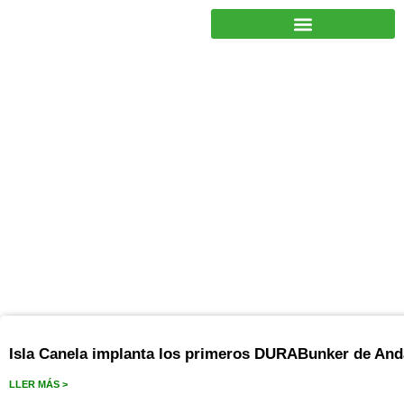
JUNTOS PODEMOS HACER MÁS
junio 20, 2023
Isla Canela implanta los primeros DURABunker de And
LLER MÁS >