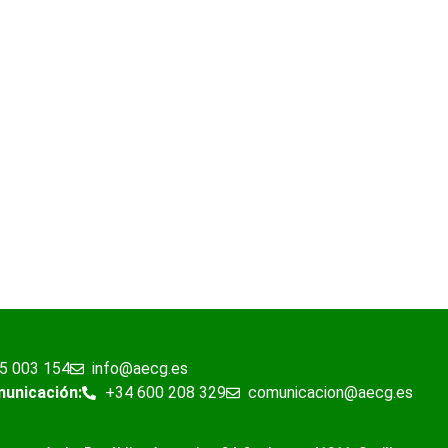
5 003 154
info@aecg.es
municación:
+34 600 208 329
comunicacion@aecg.es