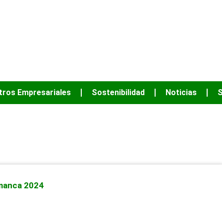
JUNTOS PODEM
tros Empresariales
Sostenibilidad
Noticias
S
junio 17, 2024
amanca 2024