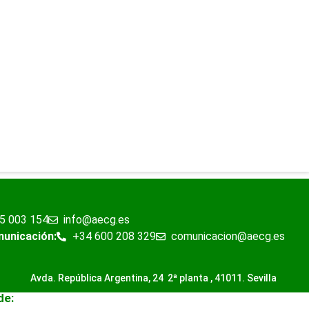
5 003 154
info@aecg.es
municación:
+34 600 208 329
comunicacion@aecg.es
Avda. República Argentina, 24 2ª planta ,
41011. Sevilla
de: